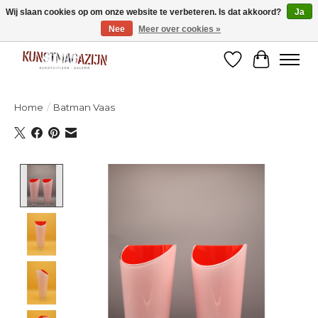
Wij slaan cookies op om onze website te verbeteren. Is dat akkoord?
Ja
Nee
Meer over cookies »
Welkom bij de designshop van Kunstmagazijn Nijmegen!
Verlanglijst
Winkelw
Home
/
Batman Vaas
Product image slideshow Items