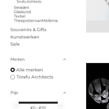
Torafu Architects
Sieraden
Glaskunst
Textiel
TheepottenvanMellema
Souvenirs & Gifts
Kunstwerken
Sale
Merken
Alle merken
Torafu Architects
Prijs
Minimale prijswaarde
Price maximum value
€
0
- €
20