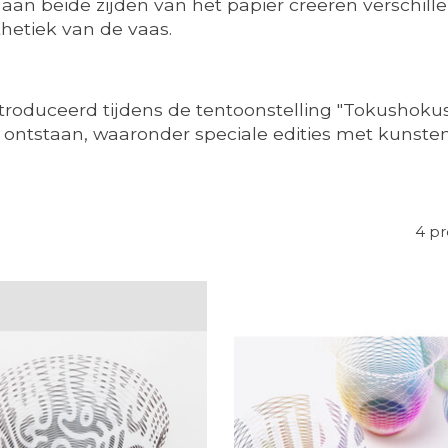
n beide zijden van het papier creëren verschillen
thetiek van de vaas.
ntroduceerd tijdens de tentoonstelling "Tokushokush
ontstaan, waaronder speciale edities met kunstena
4 p