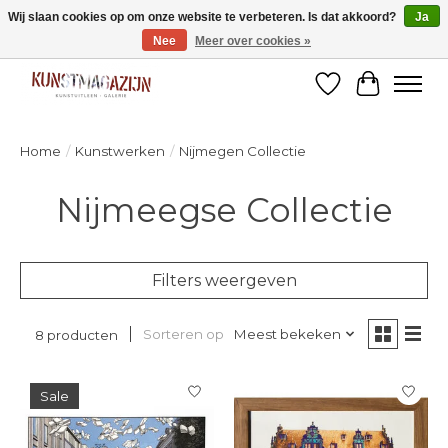
Wij slaan cookies op om onze website te verbeteren. Is dat akkoord?
Ja
Nee
Meer over cookies »
Welkom bij de designshop van Kunstmagazijn Nijmegen!
Verlanglijst
Winkelw
Home
/
Kunstwerken
/
Nijmegen Collectie
Nijmeegse Collectie
Filters weergeven
Sorteren op
Meest bekeken
8 producten
Sale