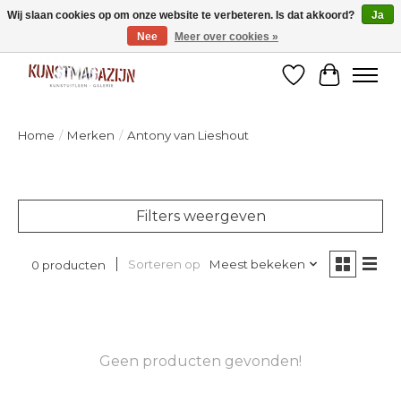
Wij slaan cookies op om onze website te verbeteren. Is dat akkoord?
Ja
Nee
Meer over cookies »
Welkom bij de designshop van Kunstmagazijn Nijmegen!
Verlanglijst
Winkelw
Home
/
Merken
/
Antony van Lieshout
Filters weergeven
Sorteren op
Meest bekeken
0 producten
Geen producten gevonden!