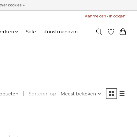
over cookies »
Aanmelden / Inloggen
erken
Sale
Kunstmagazijn
roducten
Sorteren op
Meest bekeken