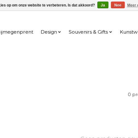
kies op om onze website te verbeteren. Is dat akkoord?
Ja
Nee
Meer 
ijmegenprent
Design
Souvenirs & Gifts
Kunstw
0 p