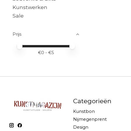
Kunstwerken
Sale
Prijs
Minimale prijswaarde
Price maximum value
€
0
- €
5
Categorieën
Kunstbon
Nijmegenprent
Design