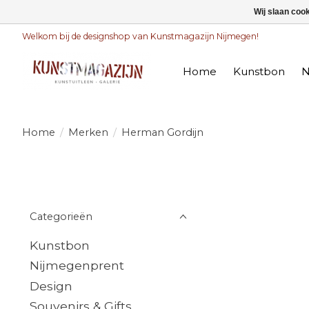
Wij slaan coo
Welkom bij de designshop van Kunstmagazijn Nijmegen!
Home
Kunstbon
N
Home
/
Merken
/
Herman Gordijn
Categorieën
Kunstbon
Nijmegenprent
Design
Souvenirs & Gifts