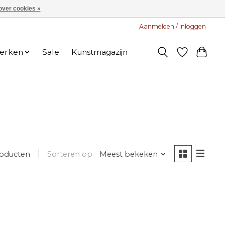
over cookies »
Aanmelden / Inloggen
erken
Sale
Kunstmagazijn
roducten
Sorteren op
Meest bekeken