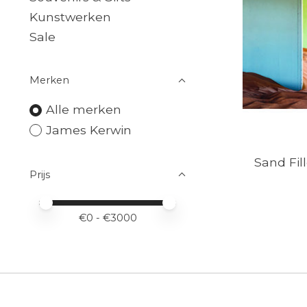
Kunstwerken
Sale
Merken
Alle merken
James Kerwin
Sand Fil
Prijs
Minimale prijswaarde
Price maximum value
€
0
- €
3000