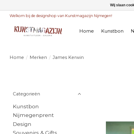
Wij slaan coo
Welkom bij de designshop van Kunstmagazijn Nijmegen!
Home
Kunstbon
N
Home
/
Merken
/
James Kerwin
Categorieën
Kunstbon
Nijmegenprent
Design
Souvenirs & Gifts