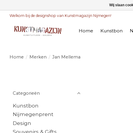
Wij slaan coo
Welkom bij de designshop van Kunstmagazijn Nijmegen!
Home
Kunstbon
N
Home
/
Merken
/
Jan Mellema
Categorieën
Kunstbon
Nijmegenprent
Design
Souvenirs & Gifts