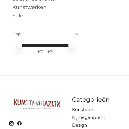
Kunstwerken
Sale
Prijs
Minimale prijswaarde
Price maximum value
€
0
- €
5
Categorieën
Kunstbon
Nijmegenprent
Design