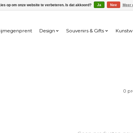
kies op om onze website te verbeteren. Is dat akkoord?
Ja
Nee
Meer 
ijmegenprent
Design
Souvenirs & Gifts
Kunstw
0 p