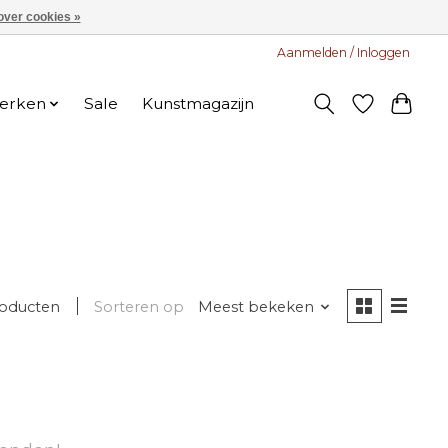
over cookies »
Aanmelden / Inloggen
erken
Sale
Kunstmagazijn
roducten
Sorteren op
Meest bekeken