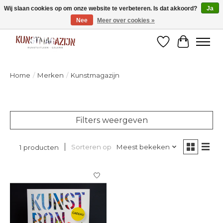
Wij slaan cookies op om onze website te verbeteren. Is dat akkoord?
Ja
Nee
Meer over cookies »
Welkom bij de designshop van Kunstmagazijn Nijmegen!
Verlanglijst
Winkelw
Home
/
Merken
/
Kunstmagazijn
Filters weergeven
Sorteren op
Meest bekeken
1 producten