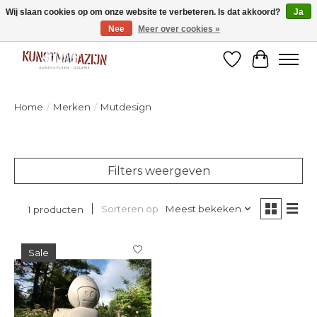
Wij slaan cookies op om onze website te verbeteren. Is dat akkoord?
Ja
Nee
Meer over cookies »
Welkom bij de designshop van Kunstmagazijn Nijmegen!
Verlanglijst
Winkelw
Home
/
Merken
/
Mutdesign
Filters weergeven
Sorteren op
Meest bekeken
1 producten
Sale