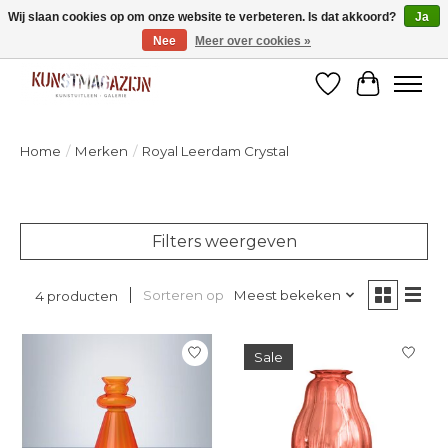
Wij slaan cookies op om onze website te verbeteren. Is dat akkoord?
Ja
Nee
Meer over cookies »
Welkom bij de designshop van Kunstmagazijn Nijmegen!
Verlanglijst
Winkelw
Home
/
Merken
/
Royal Leerdam Crystal
Filters weergeven
Sorteren op
Meest bekeken
4 producten
Sale