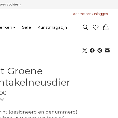
over cookies »
Aanmelden / Inloggen
erken
Sale
Kunstmagazijn
t Groene
ntakelneusdier
00
tw
rint (gesigneerd en genummerd)