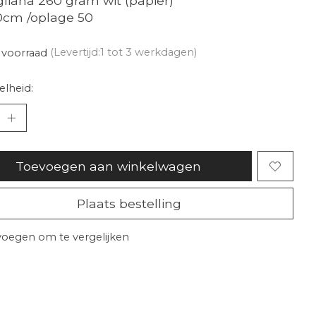
liana 260 gram wit (papier)
0cm /oplage 50
 voorraad
(Levertijd:1 tot 3 werkdagen)
lheid:
Toevoegen aan winkelwagen
Plaats bestelling
oegen om te vergelijken