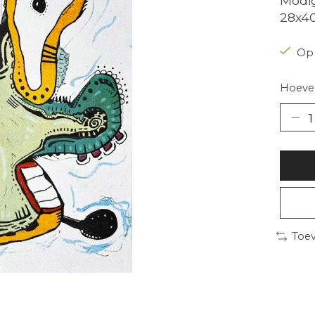
Modig
28x4
Op
Hoevee
Toev