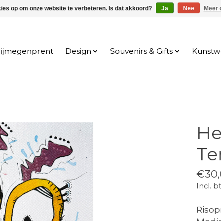
kies op om onze website te verbeteren. Is dat akkoord?
Ja
Nee
Meer 
ijmegenprent
Design
Souvenirs & Gifts
Kunstw
He
Te
€30,
Incl. b
Risop