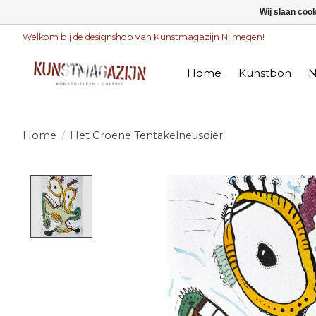
Wij slaan coo
Welkom bij de designshop van Kunstmagazijn Nijmegen!
Home
Kunstbon
N
Home
/
Het Groene Tentakelneusdier
Product image slideshow Items