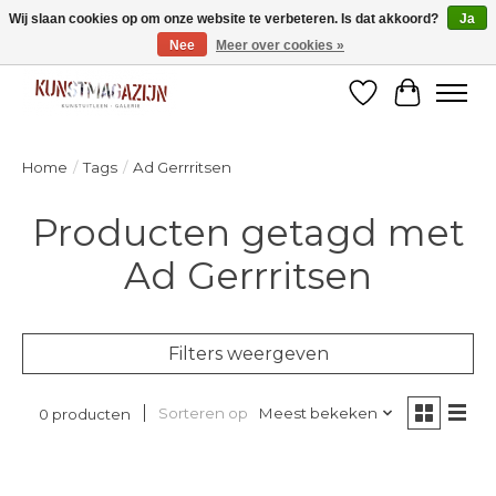
Wij slaan cookies op om onze website te verbeteren. Is dat akkoord?
Ja
Nee
Meer over cookies »
Welkom bij de designshop van Kunstmagazijn Nijmegen!
Verlanglijst
Winkelw
Home
/
Tags
/
Ad Gerrritsen
Producten getagd met
Ad Gerrritsen
Filters weergeven
Sorteren op
Meest bekeken
0 producten