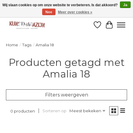
Wij slaan cookies op om onze website te verbeteren. Is dat akkoord?
Ja
Nee
Meer over cookies »
Welkom bij de designshop van Kunstmagazijn Nijmegen!
Verlanglijst
Winkelw
Home
/
Tags
/
Amalia 18
Producten getagd met
Amalia 18
Filters weergeven
Sorteren op
Meest bekeken
0 producten