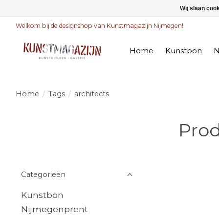
Wij slaan coo
Welkom bij de designshop van Kunstmagazijn Nijmegen!
Home
Kunstbon
N
Home
/
Tags
/
architects
Prod
Categorieën
Kunstbon
Nijmegenprent