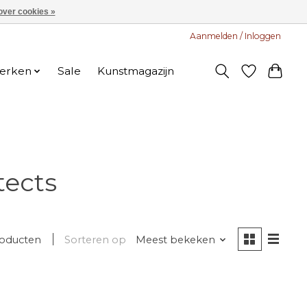
over cookies »
Aanmelden / Inloggen
erken
Sale
Kunstmagazijn
tects
roducten
Sorteren op
Meest bekeken