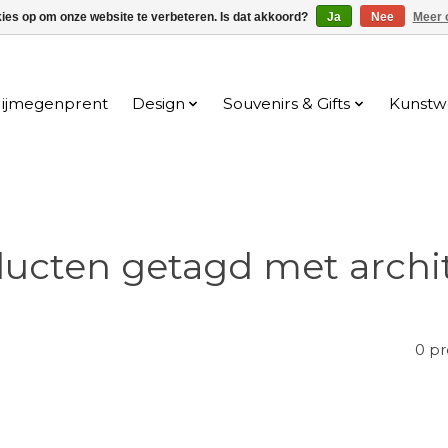
kies op om onze website te verbeteren. Is dat akkoord?
Ja
Nee
Meer 
ijmegenprent
Design
Souvenirs & Gifts
Kunstw
ucten getagd met archi
0 p