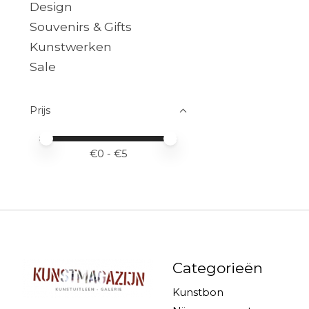
Design
Souvenirs & Gifts
Kunstwerken
Sale
Prijs
Minimale prijswaarde
Price maximum value
€
0
- €
5
Categorieën
Kunstbon