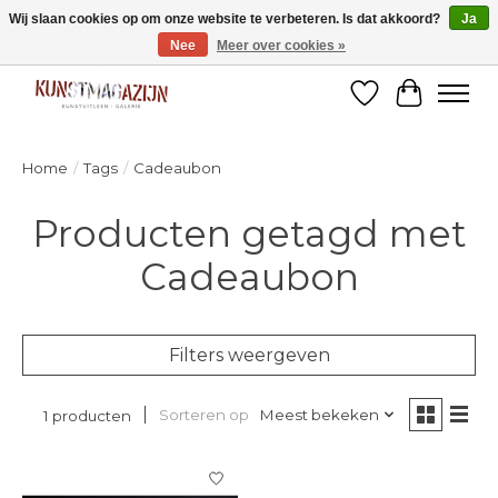
Wij slaan cookies op om onze website te verbeteren. Is dat akkoord?
Ja
Nee
Meer over cookies »
Welkom bij de designshop van Kunstmagazijn Nijmegen!
Verlanglijst
Winkelw
Home
/
Tags
/
Cadeaubon
Producten getagd met
Cadeaubon
Filters weergeven
Sorteren op
Meest bekeken
1 producten