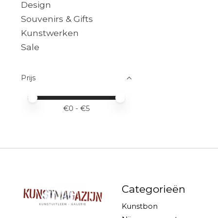
Design
Souvenirs & Gifts
Kunstwerken
Sale
Prijs
Minimale prijswaarde
Price maximum value
€
0
- €
5
Categorieën
Kunstbon