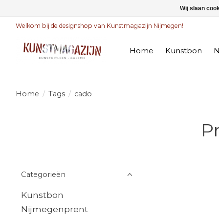
Wij slaan coo
Welkom bij de designshop van Kunstmagazijn Nijmegen!
Home
Kunstbon
N
Home
/
Tags
/
cado
P
Categorieën
Kunstbon
Nijmegenprent