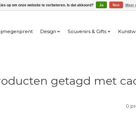
kies op om onze website te verbeteren. Is dat akkoord?
Ja
Nee
Meer 
ijmegenprent
Design
Souvenirs & Gifts
Kunstw
roducten getagd met ca
0 p