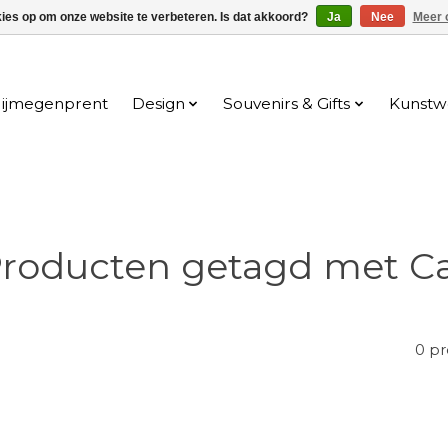
kies op om onze website te verbeteren. Is dat akkoord?
Ja
Nee
Meer 
ijmegenprent
Design
Souvenirs & Gifts
Kunstw
roducten getagd met C
0 p