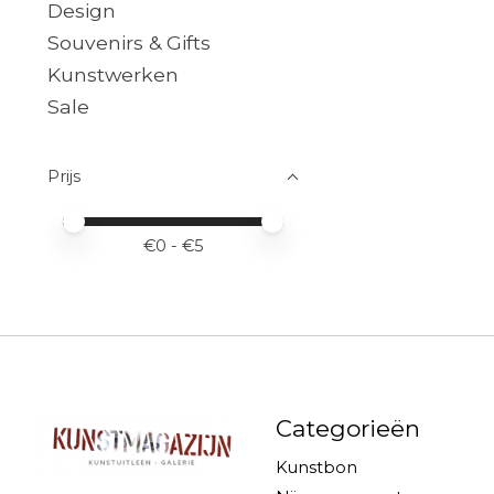
Design
Souvenirs & Gifts
Kunstwerken
Sale
Prijs
Minimale prijswaarde
Price maximum value
€
0
- €
5
Categorieën
Kunstbon