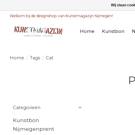
Wij slaan coo
Welkom bij de designshop van Kunstmagazijn Nijmegen!
Home
Kunstbon
N
Home
/
Tags
/
Cat
P
Categorieën
Kunstbon
Nijmegenprent