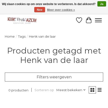
Wij slaan cookies op om onze website te verbeteren. Is dat akkoord?
Ja
Nee
Meer over cookies »
Welkom bij de designshop van Kunstmagazijn Nijmegen!
Verlanglijst
Winkelw
Home
/
Tags
/
Henk van de laar
Producten getagd met
Henk van de laar
Filters weergeven
Sorteren op
Meest bekeken
0 producten