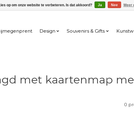
kies op om onze website te verbeteren. Is dat akkoord?
Ja
Nee
Meer 
ijmegenprent
Design
Souvenirs & Gifts
Kunstw
agd met kaartenmap met
0 p