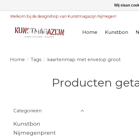
Wij slaan coo
Welkom bij de designshop van Kunstmagazijn Nijmegen!
Home
Kunstbon
N
Home
/
Tags
/
kaartenmap met envelop groot
Producten get
Categorieën
Kunstbon
Nijmegenprent