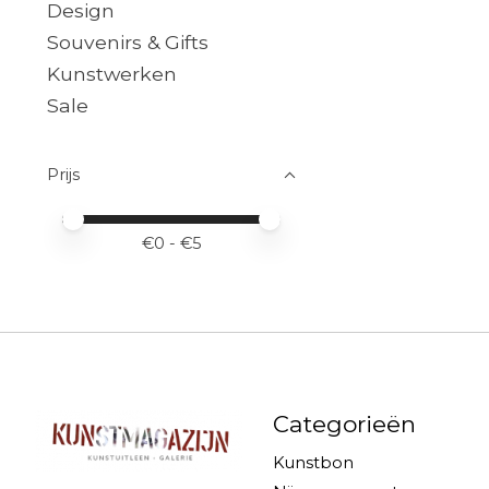
Design
Souvenirs & Gifts
Kunstwerken
Sale
Prijs
Minimale prijswaarde
Price maximum value
€
0
- €
5
Categorieën
Kunstbon