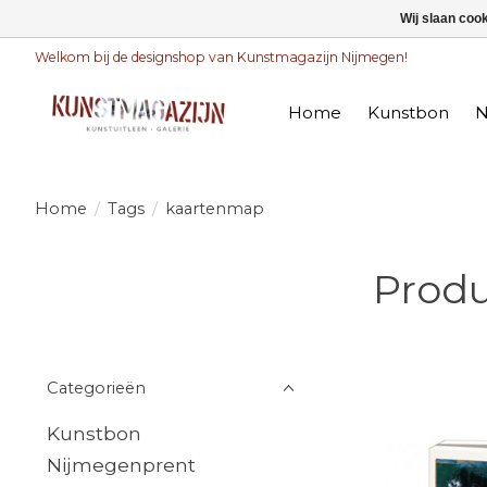
Wij slaan coo
Welkom bij de designshop van Kunstmagazijn Nijmegen!
Home
Kunstbon
N
Home
/
Tags
/
kaartenmap
Prod
Categorieën
Kunstbon
Nijmegenprent