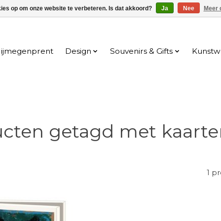
kies op om onze website te verbeteren. Is dat akkoord?
Ja
Nee
Meer 
ijmegenprent
Design
Souvenirs & Gifts
Kunstw
ucten getagd met kaart
1 p