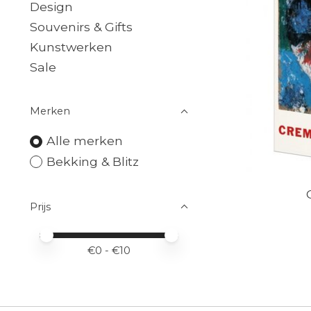
Design
Souvenirs & Gifts
Kunstwerken
Sale
Merken
Alle merken
Bekking & Blitz
Prijs
Minimale prijswaarde
Price maximum value
€
0
- €
10