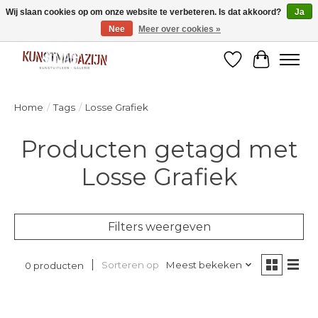
Wij slaan cookies op om onze website te verbeteren. Is dat akkoord?
Ja
Nee
Meer over cookies »
Welkom bij de designshop van Kunstmagazijn Nijmegen!
Verlanglijst
Winkelw
Home
/
Tags
/
Losse Grafiek
Producten getagd met
Losse Grafiek
Filters weergeven
Sorteren op
Meest bekeken
0 producten