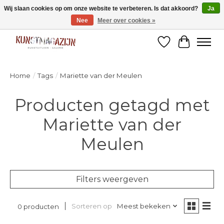
Wij slaan cookies op om onze website te verbeteren. Is dat akkoord?
Ja
Nee
Meer over cookies »
Welkom bij de designshop van Kunstmagazijn Nijmegen!
Verlanglijst
Winkelw
Home
/
Tags
/
Mariette van der Meulen
Producten getagd met
Mariette van der
Meulen
Filters weergeven
Sorteren op
Meest bekeken
0 producten