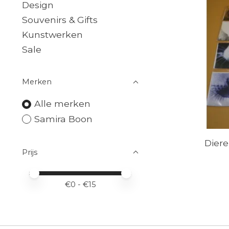
Design
Souvenirs & Gifts
Kunstwerken
Sale
Merken
Alle merken
Samira Boon
Diere
Prijs
Minimale prijswaarde
Price maximum value
€
0
- €
15