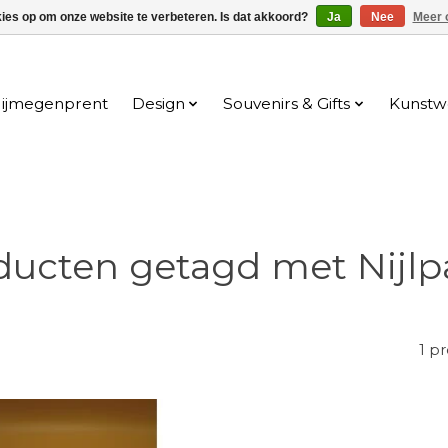
kies op om onze website te verbeteren. Is dat akkoord?
Ja
Nee
Meer 
ijmegenprent
Design
Souvenirs & Gifts
Kunstw
ducten getagd met Nijlp
1 p