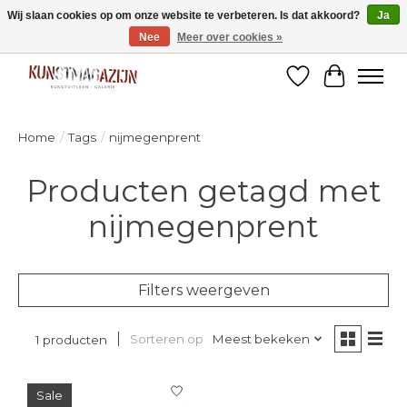
Wij slaan cookies op om onze website te verbeteren. Is dat akkoord?
Ja
Nee
Meer over cookies »
Welkom bij de designshop van Kunstmagazijn Nijmegen!
Verlanglijst
Winkelw
Home
/
Tags
/
nijmegenprent
Producten getagd met
nijmegenprent
Filters weergeven
Sorteren op
Meest bekeken
1 producten
Sale