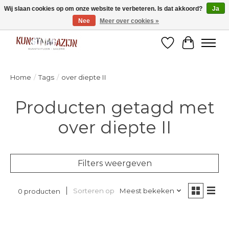
Wij slaan cookies op om onze website te verbeteren. Is dat akkoord?
Ja
Nee
Meer over cookies »
Welkom bij de designshop van Kunstmagazijn Nijmegen!
Verlanglijst
Winkelw
Home
/
Tags
/
over diepte II
Producten getagd met
over diepte II
Filters weergeven
Sorteren op
Meest bekeken
0 producten