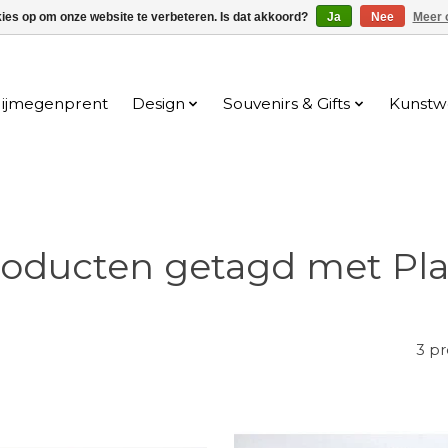
kies op om onze website te verbeteren. Is dat akkoord?
Ja
Nee
Meer 
ijmegenprent
Design
Souvenirs & Gifts
Kunstw
roducten getagd met Pla
3 p