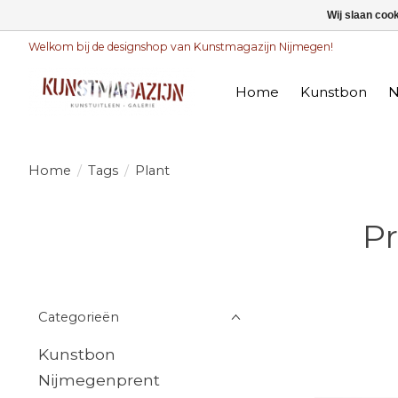
Wij slaan coo
Welkom bij de designshop van Kunstmagazijn Nijmegen!
Home
Kunstbon
N
Home
/
Tags
/
Plant
P
Categorieën
Kunstbon
Nijmegenprent