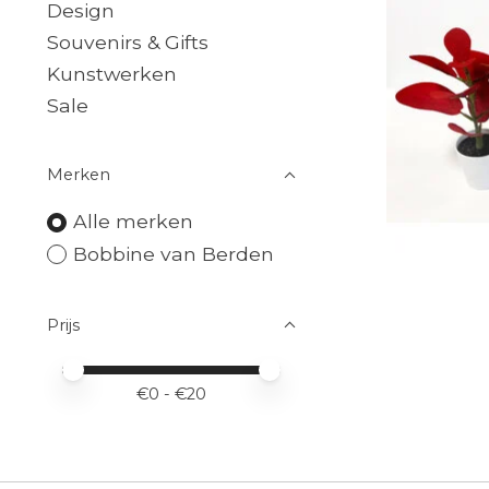
Design
Souvenirs & Gifts
Kunstwerken
Sale
Merken
Alle merken
Bobbine van Berden
Prijs
Minimale prijswaarde
Price maximum value
€
0
- €
20