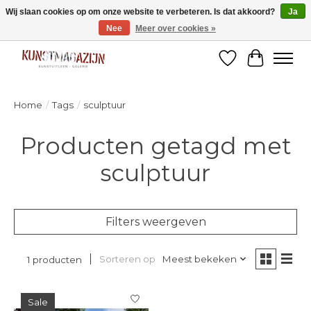
Wij slaan cookies op om onze website te verbeteren. Is dat akkoord?
Ja
Nee
Meer over cookies »
Welkom bij de designshop van Kunstmagazijn Nijmegen!
Verlanglijst
Winkelw
Home
/
Tags
/
sculptuur
Producten getagd met
sculptuur
Filters weergeven
Sorteren op
Meest bekeken
1 producten
Sale