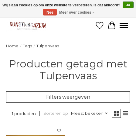
Wij slaan cookies op om onze website te verbeteren. Is dat akkoord?
Ja
Nee
Meer over cookies »
Welkom bij de designshop van Kunstmagazijn Nijmegen!
Verlanglijst
Winkelw
Home
/
Tags
/
Tulpenvaas
Producten getagd met
Tulpenvaas
Filters weergeven
Sorteren op
Meest bekeken
1 producten