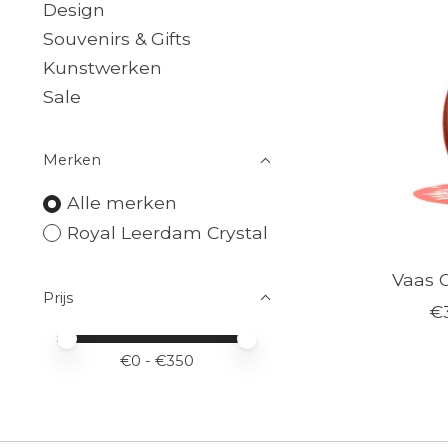
Design
Souvenirs & Gifts
Kunstwerken
Sale
Merken
Alle merken
Royal Leerdam Crystal
Vaas C
Prijs
€
Minimale prijswaarde
Price maximum value
€
0
- €
350