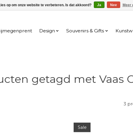
kies op om onze website te verbeteren. Is dat akkoord?
Ja
Nee
Meer 
ijmegenprent
Design
Souvenirs & Gifts
Kunstw
ucten getagd met Vaas C
3 p
Sale