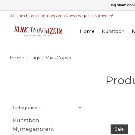
Wij slaan coo
Welkom bij de designshop van Kunstmagazijn Nijmegen!
Home
Kunstbon
N
Home
/
Tags
/
Vaas Copier
Prod
Categorieën
Kunstbon
Nijmegenprent
Sale