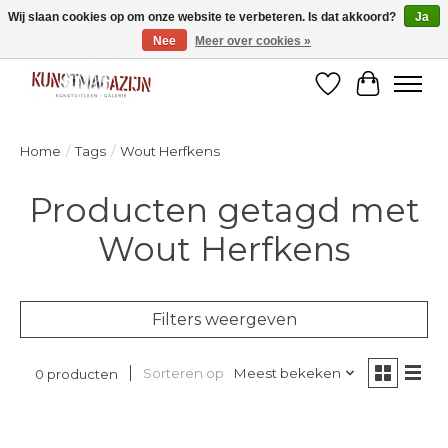
Wij slaan cookies op om onze website te verbeteren. Is dat akkoord?
Ja
Nee
Meer over cookies »
Welkom bij de designshop van Kunstmagazijn Nijmegen!
Verlanglijst
Winkelw
Home
/
Tags
/
Wout Herfkens
Producten getagd met
Wout Herfkens
Filters weergeven
Sorteren op
Meest bekeken
0 producten